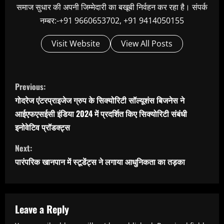
समाज सुधार की अपनी जिम्मेदारी का बखूबी निर्वहन कर रहा है। संपर्क
नम्बर:-+91 9660653702, +91 9414050155
Visit Website
View All Posts
C
Previous:
o
गोदरेज एंटरप्राइजेज ग्रुप के सिक्योरिटी सॉल्यूशंस बिजनेस ने
n
आईएफएसईसी इंडिया 2024 में प्रदर्शित किए सिक्योरिटी संबंधी
t
इनोवेटिव प्रॉडक्ट्स
i
Next:
n
पारंपरिक खानपान में स्टूडेंट्स ने लगाया आधुनिकता का तड़का
u
e
R
Leave a Reply