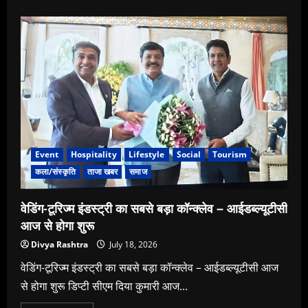
about
कम
चर्चित
लेकिन
बेहद
आकर्षक
पर्यटन
स्थलों
को
भी
समान
रूप
से
बढ़ावा
देने
की
Event
Hospitality
Lifestyle
Social
Tourism
आवश्यकता
है:
कला/संस्कृति
ताजा खबर
समाज
उपमुख्यमंत्री
राजस्थान,
दिया
कुमारी
वेडिंग-टूरिज्म इंडस्ट्री का सबसे बड़ा कॉन्क्लेव – आईडब्ल्यूटीसी
आज से होगा शुरू
Divya Rashtra
July 18, 2026
वेडिंग-टूरिज्म इंडस्ट्री का सबसे बड़ा कॉन्क्लेव – आईडब्ल्यूटीसी आज
से होगा शुरू डिप्टी सीएम दिया कुमारी आज...