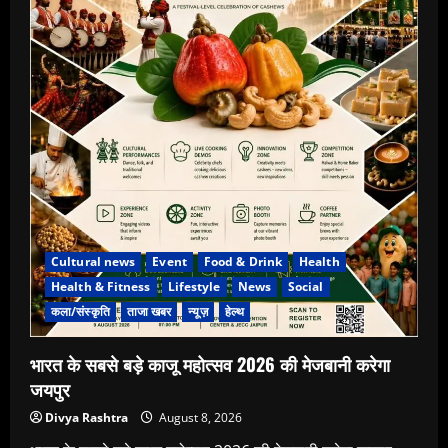
Cultural news
Event
Food & Drink
Health
Health & Fitness
Lifestyle
News
Social
कला/संस्कृति
ताजा खबर
न्यूज़
हेल्थ
भारत के सबसे बड़े काजू महोत्सव 2026 की मेजबानी करेगा
जयपुर
Divya Rashtra
August 8, 2026