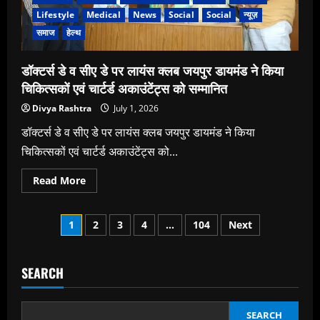
से
ठप
Lifestyle
Medical
News
Social
Social
न्यूज़
हो
समाज
हेल्थ
सकता
है
सब्सक्रिप्शन
वाला
डॉक्टर्स डे व सीए डे पर लायंस क्लब जयपुर डायमंड ने किया
राइड
–
चिकित्सकों एवं चार्टर्ड अकाउंटेंट्स को सम्मानित
हेलिंग
मॉडलय
Divya Rashtra
July 1, 2026
ड्राइवरों
की
डॉक्टर्स डे व सीए डे पर लायंस क्लब जयपुर डायमंड ने किया
घटेगी
कमाई,
चिकित्सकों एवं चार्टर्ड अकाउंटेंट्स को...
सवारी
की
जेब
Read
Read More
पर
more
बढ़ेगा
about
बोझ
डॉक्टर्स
Posts
डे
1
2
3
4
…
104
Next
व
सीए
pagination
डे
पर
लायंस
SEARCH
क्लब
जयपुर
डायमंड
ने
SEARCH
किया