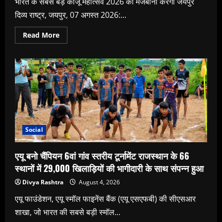
भारत के सबसे बड़े काजू महोत्सव 2026 की मेजबानी करेगा जयपुर
दिव्य राष्ट्र, जयपुर, 07 अगस्त 2026:...
Read
Read More
more
about
भारत
के
सबसे
बड़े
काजू
महोत्सव
2026
की
मेजबानी
करेगा
जयपुर
Social
एयू बनो चैंपियन 6वां गांव स्तरीय टूर्नामेंट राजस्थान के 66
स्थानों में 29,000 खिलाड़ियों की भागीदारी के साथ संपन्न हुआ
Divya Rashtra
August 4, 2026
एयू फाउंडेशन, एयू स्मॉल फाइनेंस बैंक (एयू एसएफबी) की सीएसआर
शाखा, जो भारत की सबसे बड़ी स्मॉल...