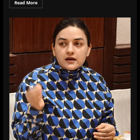
Read
Read More
more
about
वेडिंग-
टूरिज्म
इंडस्ट्री
का
सबसे
बड़ा
कॉन्क्लेव
–
आईडब्ल्यूटीसी
आज
से
होगा
शुरू