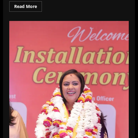
Read
Read More
more
about
एयू
बनो
चैंपियन
6वां
गांव
स्तरीय
टूर्नामेंट
राजस्थान
के
66
स्थानों
में
29,000
खिलाड़ियों
की
भागीदारी
के
साथ
संपन्न
हुआ