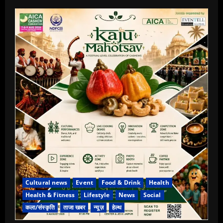
Cultural news
Event
Food & Drink
Health
Health & Fitness
Lifestyle
News
Social
कला/संस्कृति
ताजा खबर
न्यूज़
हेल्थ