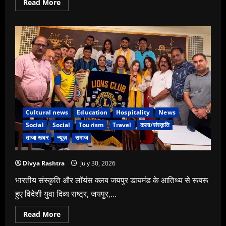
Read
Read More
more
about
लेंट्रा
ने
उद्योग
जगत
के
दिग्गजों
को
एक
साथ
लाकर
₹100
लाख
करोड़
Cultural news
Education
Hospitality
News
के
एमएसएमई
Social
Social
Tourism
Travel
कला/संस्कृति
अवसर
पर
ताजा खबर
न्यूज़
समाज
की
चर्चा
Divya Rashtra
July 30, 2026
भारतीय संस्कृति और लॉयंस क्लब जयपुर डायमंड के आतिथ्य से रूबरू
हुए विदेशी युवा दिव्य राष्ट्र, जयपुर,...
Read
Read More
more