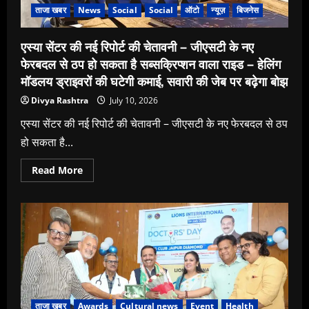
ताजा खबर
News
Social
Social
ऑटो
न्यूज़
बिजनेस
एस्या सेंटर की नई रिपोर्ट की चेतावनी – जीएसटी के नए
फेरबदल से ठप हो सकता है सब्सक्रिप्शन वाला राइड – हेलिंग
मॉडलय ड्राइवरों की घटेगी कमाई, सवारी की जेब पर बढ़ेगा बोझ
Divya Rashtra
July 10, 2026
एस्या सेंटर की नई रिपोर्ट की चेतावनी – जीएसटी के नए फेरबदल से ठप
हो सकता है...
Read
Read More
more
about
एस्या
सेंटर
की
नई
रिपोर्ट
की
चेतावनी
–
जीएसटी
के
नए
फेरबदल
ताजा खबर
Awards
Cultural news
Event
Health