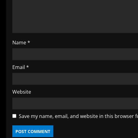
a
d
i
Name
*
n
g
Email
*
Website
Save my name, email, and website in this browser f