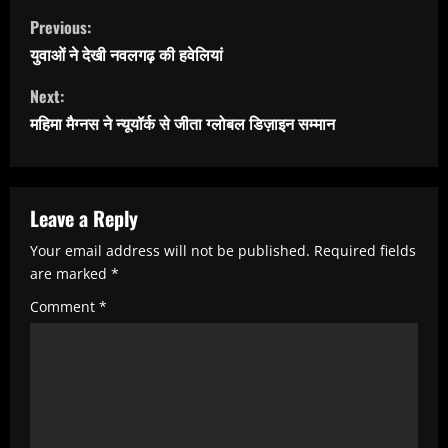
C
Previous:
o
युवाओं ने देखी नवलगढ़ की हवेलियां
n
Next:
t
महिमा मैग्नस ने न्यूयॉर्क से जीता ग्लोबल डिज़ाइन सम्मान
i
n
u
Leave a Reply
e
Your email address will not be published.
Required fields
R
are marked
*
e
Comment
*
a
d
i
n