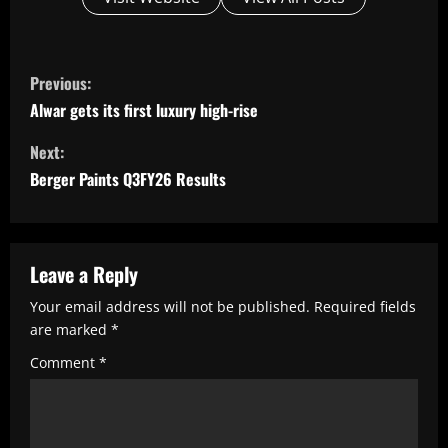
C
Previous:
o
Alwar gets its first luxury high-rise
n
Next:
t
Berger Paints Q3FY26 Results
i
n
u
Leave a Reply
e
Your email address will not be published.
Required fields
R
are marked
*
e
Comment
*
a
d