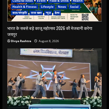
Cultural news
Event
Food & Drink
Health
Health & Fitness
Lifestyle
News
Social
कला/संस्कृति
ताजा खबर
न्यूज़
हेल्थ
भारत के सबसे बड़े काजू महोत्सव 2026 की मेजबानी करेगा
जयपुर
Divya Rashtra
August 8, 2026