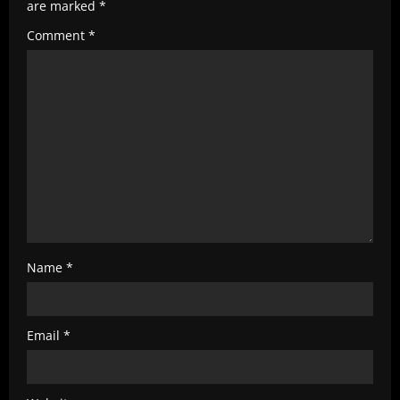
e
are marked
*
a
Comment
*
d
i
n
g
Name
*
Email
*