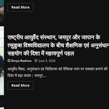
को
सम्मानित
Read
Read More
more
about
विश्व
पोहा
दिवस
पर
पोहा
भोज
राष्ट्रीय आयुर्वेद संस्थान, जयपुर और जापान के
का
‘गोल्डन
त्सुकुबा विश्वविद्यालय के बीच शैक्षणिक एवं अनुसंधा
बुक
ऑफ
सहयोग की दिशा में महत्वपूर्ण पहल
वर्ल्ड
रिकॉर्ड्स
Divya Rashtra
June 5, 2026
आयुर्वेद शिक्षा, अनुसंधान एवं चिकित्सा को वैश्विक स्तर पर सशक्त बनाने की
दिशा में बढ़ा कदम। जयपुर,...
Read
Read More
more
about
राष्ट्रीय
आयुर्वेद
संस्थान,
जयपुर
और