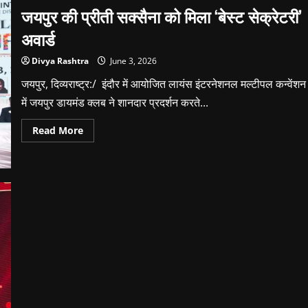
जापान
जयपुर की प्रीती सक्सैना को मिला ‘बेस्ट सेक्रेटरी’
के
त्सुकुबा
अवार्ड
विश्वविद्यालय
के
बीच
Divya Rashtra
June 3, 2026
शैक्षणिक
एवं
जयपुर, दिव्यराष्ट्र:/ इंदौर में आयोजित लायंस इंटरनेशनल मल्टीपल कन्वेंशन
अनुसंधान
सहयोग
में जयपुर डायमंड क्लब ने शानदार प्रदर्शन करते...
की
दिशा
में
Read
Read More
महत्वपूर्ण
more
पहल
about
जयपुर
की
प्रीती
सक्सैना
को
मिला
‘बेस्ट
सेक्रेटरी’
अवार्ड