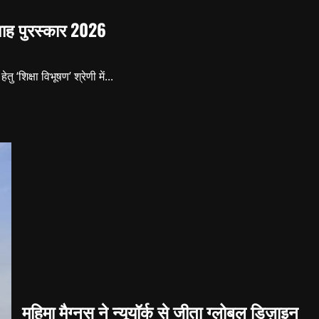
ने
मध्य
शाह पुरस्कार 2026
प्रदेश
की
पांच
महिला
किराना
‘शिक्षा विभूषण’ श्रेणी में...
उद्यमियों
को
किया
सम्मानित
महिमा मैग्नस ने न्यूयॉर्क से जीता ग्लोबल डिज़ाइन