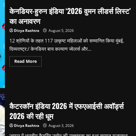
केनडियर-हुरुन इंडिया ‘2026 वुमन लीडर्स लिस्ट’
का अनावरण
Divya Rashtra
August 5, 2026
12 श्रेणियों के तहत 117 उत्कृष्ट महिलाओं को सम्मानित किया मुंबई,
दिव्यराष्ट्र:/ केनडियर बाय कल्याण ज्वेलर्स और...
Read
Read More
more
about
केनडियर-
हुरुन
इंडिया
‘2026
वुमन
लीडर्स
लिस्ट’
कैटरकॉन इंडिया 2026 में एफएआईसी अवॉर्ड्स
का
अनावरण
2026 की रही धूम
Divya Rashtra
August 3, 2026
जयपुर में भारतीय कैटरिंग उद्योग की उत्कृष्टता का हुआ सम्मान राज्यसभा