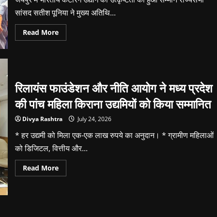
सांसद सतीश पूनिया ने मुख्य अतिथि...
Read
Read More
more
about
कैटरकॉन
इंडिया
2026
में
एफएआईसी
रिलायंस फाउंडेशन और नीति आयोग ने मध्य प्रदेश
अवॉर्ड्स
2026
की पांच महिला किराना उद्यमियों को किया सम्मानित
की
रही
धूम
Divya Rashtra
July 24, 2026
* हर उद्यमी को मिला एक-एक लाख रुपये का अनुदान। * ग्रामीण महिलाओं
को डिजिटल, वित्तीय और...
Read
Read More
more
about
रिलायंस
फाउंडेशन
और
नीति
आयोग