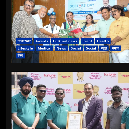
ताजा खबर
Awards
Cultural news
Event
Health
Lifestyle
Medical
News
Social
Social
न्यूज़
समाज
हेल्थ