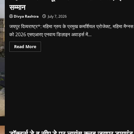
सम्मान
Divya Rashtra
July 7, 2026
जयपुर दिव्यराष्ट्र*: महिमा ग्रुप के प्रमुख कमर्शियल प्रोजेक्ट, महिमा मैग्नस
को 2026 एसएआरए एनवाय डिज़ाइन अवार्ड्स में...
Read
Read More
more
about
महिमा
मैग्नस
ने
न्यूयॉर्क
से
जीता
ग्लोबल
डिज़ाइन
सम्मान
डॉक्टर्स डे व सीए डे पर लायंस क्लब जयपुर डायमंड