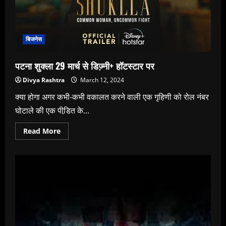
बिजनेस
पटना शुक्‍ला 29 मार्च से डिज्‍़नी+ हॉटस्‍टार पर
Divya Rashtra
March 12, 2024
क्‍या होगा अगर कभी-कभी वकालत करने वाली एक गृहिणी को रोल नंबर
घोटाले की एक पीडि़त के...
Read
Read More
more
about
पटना
शुक्‍ला
29
मार्च
से
डिज्‍़नी+
हॉटस्‍टार
पर