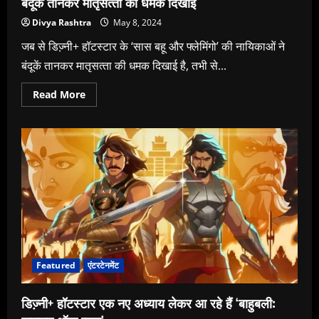
बंदूकें तानकर मातृसत्‍ता की धमक दिखाई
Divya Rashtra
May 8, 2024
जब से डिज्‍़नी+ हॉटस्‍टार के ‘सास बहू और फ्लेमिंगो’ की नायिकाओं ने
बंदूकें तानकर मातृसत्‍ता की धमक दिखाई है, तभी से...
Read
Read More
more
about
डिज्‍़नी+
हॉटस्‍टार
के
‘सास
बहू
और
फ्लेमिंगो’
की
नायिकाओं
ने
बंदूकें
तानकर
मातृसत्‍ता
की
धमक
Featured
एंटरटेनमेंट
दिखाई
डिज्‍़नी+ हॉटस्‍टार एक नए अध्‍याय लेकर आ रहे हैं ‘बाहुबली: