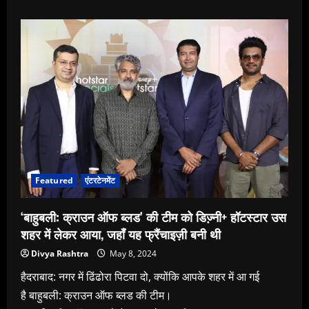
about
शरद
केलकर
ने
छोटे
शहर
से
लेकर
डिज्‍़नी+
हॉटस्‍टार
के
‘बाहुबली:
क्राउन
ऑफ
ब्‍लड’
तक
के
अपने
सफर
Featured
एंटरटेनमेंट
के
बारे
में
‘बाहुबली: क्राउन ऑफ ब्‍लड’ की टीम को डिज्‍़नी+ हॉटस्‍टार उस
बताया
शहर में लेकर आया, जहाँ यह फ्रैंचाइज़ी बनी थी
Divya Rashtra
May 8, 2024
हैदराबाद: नगर में ढिंढोरा पिटवा दो, क्‍योंकि आपके शहर में आ गई
है बाहुबली: क्राउन ऑफ ब्‍लड की टीम।