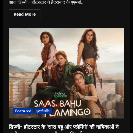
आज डिज्‍़नी+ हॉटस्‍टार ने हैदराबाद के एएमबी...
Read
Read More
more
about
‘बाहुबली:
क्राउन
ऑफ
ब्‍लड’
की
टीम
को
डिज्‍़नी+
हॉटस्‍टार
उस
शहर
में
लेकर
आया,
जहाँ
यह
फ्रैंचाइज़ी
बनी
थी
Featured
एंटरटेनमेंट
डिज्‍़नी+ हॉटस्‍टार के ‘सास बहू और फ्लेमिंगो’ की नायिकाओं ने