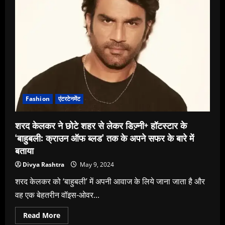
ब्‍लड’
में
रक्‍तदेव
सहित
प्रतिष्ठित
किरदारों
के
बारे
में
बताया
Fashion
एंटरटेनमेंट
शरद केलकर ने छोटे शहर से लेकर डिज्‍़नी+ हॉटस्‍टार के
‘बाहुबली: क्राउन ऑफ ब्‍लड’ तक के अपने सफर के बारे में
बताया
Divya Rashtra
May 9, 2024
शरद केलकर को ‘बाहुबली’ में अपनी आवाज के लिये जाना जाता है और
वह एक बेहतरीन वॉइस-ओवर...
Read
Read More
more