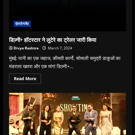
एंटरटेनमेंट
डिज्‍़नी+ हॉटस्‍टार ने लुटेरे का ट्रेलर जारी किया
Divya Rashtra
March 7, 2024
मुंबई: पानी का एक जहाज, कीमती कार्गो, सोमाली समुद्री डाकुओं का
मंडराता खतरा और एक मांग! डिज्‍़नी+...
Read
Read More
more
about
डिज्‍़नी+
हॉटस्‍टार
ने
लुटेरे
का
ट्रेलर
जारी
किया