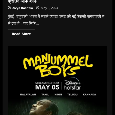
क्राउन ऑफ ब्‍लड’
Divya Rashtra
May 3, 2024
मुंबई: ‘बाहुबली’ भारत में सबसे ज्‍यादा पसंद की गई फैंटसी फ्रैंचाइजी में
से एक है। यह सिर्फ...
Read
Read More
more
about
डिज्‍़नी+
हॉटस्‍टार
एक
नए
अध्‍याय
लेकर
आ
रहे
हैं
‘बाहुबली:
क्राउन
ऑफ
ब्‍लड’