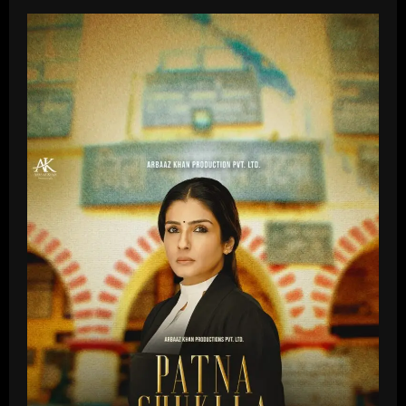
चिदंबरम
द्वारा
निर्देशित
और
लिखित
एवं
परावा
फिल्‍म्‍स
द्वारा
निर्मित
इस
जबर्दस्‍त
सर्वाइवल
थ्रिलर
का
अनुभव
5
मई
से
डिज्‍़नी+
हॉटस्‍टार
पर
करें