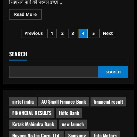
सिंहासन पाने की प्रबल इच्‍छा...
Read
Read More
more
about
‘सालार
Posts
:पार्ट
Previous
1
2
3
4
5
Next
1-
सीज़फायर’
pagination
आ
रहा
है
SEARCH
16
फरवरी
को
डिज्‍़नी+
SEARCH
हॉटस्‍टार
पर
airtel india
AU Small Finance Bank
financial result
FINANCIAL RESULTS
Hdfc Bank
Kotak Mahindra Bank
new launch
Nuvoco Vistas Corp. Ltd.
Samsung
Tata Motors