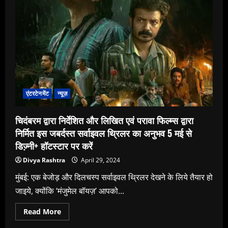
एंटरटेनमेंट
न्यूज़
चिदंबरम द्वारा निर्देशित और लिखित एवं परावा फिल्‍म्‍स द्वारा
निर्मित इस जबर्दस्‍त सर्वाइवल थ्रिलर का अनुभव 5 मई से
डिज्‍़नी+ हॉटस्‍टार पर करें
Divya Rashtra
April 29, 2024
मुंबई: एक बेजोड़ और दिलचस्‍प सर्वाइवल थ्रिलर देखने के लिये तैयार हो
जाइये, क्‍योंकि ‘मंजुमेल बॉयज़’ आपको...
Read
Read More
more
about