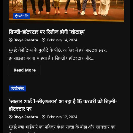
एंटरटेनमेंट
डिज्ऩी+हॉटस्टार पर रिलीज होगी ‘शोटाइम’
Divya Rashtra
February 14, 2024
मुंबई: नेपोटिज्म़ के मुखौटे के पीछे, आखिर में हर आउटसाइडर,
इनसाइडर बनना चाहता है। डिज्ऩी+ हॉटस्टार और...
Read
Read More
more
about
डिज्ऩी+हॉटस्टार
पर
एंटरटेनमेंट
रिलीज
होगी
‘शोटाइम’
‘सालार :पार्ट 1-सीज़फायर’ आ रहा है 16 फरवरी को डिज्‍़नी+
हॉटस्‍टार पर
Divya Rashtra
February 12, 2024
मुंबई: क्‍या भाईचारे का पवित्र बंधन सत्‍ता के बोझ और खानसार का