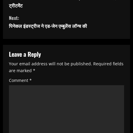
n
ट्रीटमेंट
t
Next:
i
पिनेकल इंडस्ट्रीज ने एड-जेन एम्बुलेंस लॉन्च की
n
u
e
Leave a Reply
R
Your email address will not be published.
Required fields
e
are marked
*
a
Comment
*
d
i
n
g