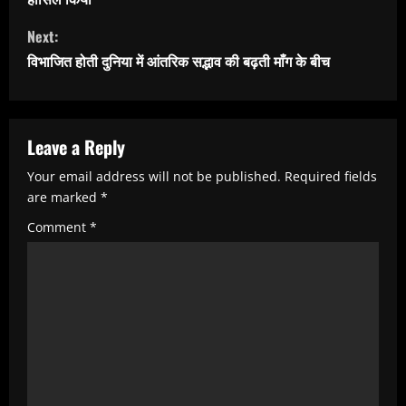
t
Next:
i
विभाजित होती दुनिया में आंतरिक सद्भाव की बढ़ती माँग के बीच
n
u
e
Leave a Reply
R
Your email address will not be published.
Required fields
e
are marked
*
a
Comment
*
d
i
n
g