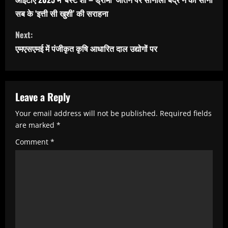
n
सब के ‘इत्ती सी खुशी’ की सराहना
t
Next:
i
एमएसएमई में पंजीकृत कृषि आधारित दाल उ‌द्योगों पर
n
u
e
Leave a Reply
R
Your email address will not be published.
Required fields
e
are marked
*
a
Comment
*
d
i
n
g