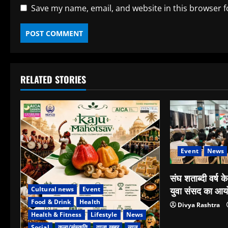
Save my name, email, and website in this browser f
RELATED STORIES
Event
News
संघ शताब्दी वर्ष के
युवा संसद का आ
Cultural news
Event
Food & Drink
Health
Divya Rashtra
Health & Fitness
Lifestyle
News
Social
कला/संस्कृति
ताजा खबर
न्यूज़