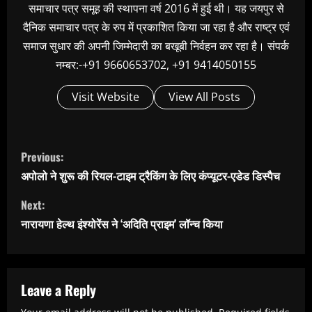
समाचार पत्र समूह की स्थापना वर्ष 2016 में हुई थी। यह जयपुर से
दैनिक समाचार पत्र के रुप में प्रकाशित किया जा रहा है और राष्ट्र एवं
समाज सुधार की अपनी जिम्मेदारी का बखूबी निर्वहन कर रहा है। संपर्क
नम्बर:-+91 9660653702, +91 9414050155
Visit Website
View All Posts
C
Previous:
o
अपोलो ने शुरू की रियल-टाइम ट्रैकिंग के लिए कंप्यूटर-एडेड डिस्पैच
n
Next:
t
नारायणा हेल्थ इंश्योरेंस ने ‘अदिति प्राइम’ लॉन्च किया
i
n
u
Leave a Reply
e