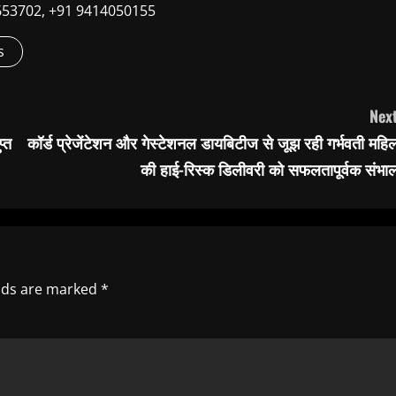
9660653702, +91 9414050155
s
Next
प्त
कॉर्ड प्रेजेंटेशन और गेस्‍टेशनल डायबिटीज से जूझ रही गर्भवती महि
की हाई-रिस्क डिलीवरी को सफलतापूर्वक संभाल
elds are marked
*