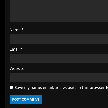
a
d
i
Name
*
n
g
Email
*
Website
Save my name, email, and website in this browser f