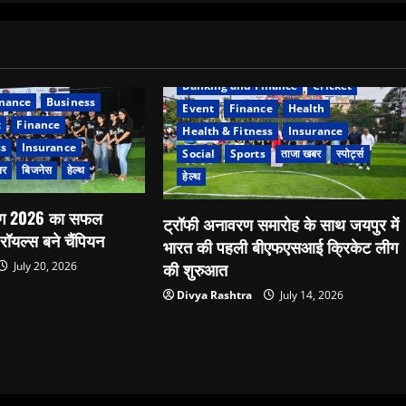
Banking and Finance
Cricket
inance
Business
Event
Finance
Health
t
Finance
Health & Fitness
Insurance
ss
Insurance
Social
Sports
ताजा खबर
स्पोर्ट्स
बर
बिजनेस
हेल्थ
हेल्थ
लीग 2026 का सफल
ट्रॉफी अनावरण समारोह के साथ जयपुर में
रॉयल्स बने चैंपियन
भारत की पहली बीएफएसआई क्रिकेट लीग
की शुरुआत
July 20, 2026
Divya Rashtra
July 14, 2026