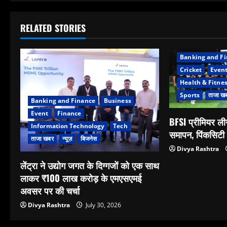
RELATED STORIES
Banking and F
Cricket
Even
Health & Fitne
Sports
ताजा ख
Banking and Finance
Business
Event
Finance
BFSI प्रीमियर 
Information Technology
Tech
समापन, पिंकसिटी 
ताजा खबर
न्यूज़
बिजनेस
Divya Rashtra
लेंट्रा ने उद्योग जगत के दिग्गजों को एक साथ
लाकर ₹100 लाख करोड़ के एमएसएमई
अवसर पर की चर्चा
Divya Rashtra
July 30, 2026