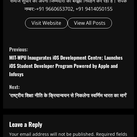
समाज सुधार की अपनी जिम्मेदारी का बखूबी निर्वहन कर रहा है। संपर्क
नम्बर:-+91 9660653702, +91 9414050155
Visit Website
View All Posts
C
Previous:
o
MIT-WPU Inaugurates iOS Development Centre; Launches
n
iOS Student Developer Program Powered by Apple and
t
Infosys
i
Next:
n
‘राष्ट्रीय शिक्षा नीति के क्रियान्वयन से निकलेगा स्वर्णिम भारत का मार्ग’
u
e
R
Leave a Reply
e
Your email address will not be published.
Required fields