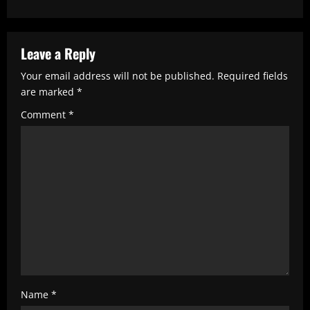
i
n
u
Leave a Reply
e
Your email address will not be published.
Required fields
R
are marked
*
e
Comment
*
a
d
i
n
g
Name
*