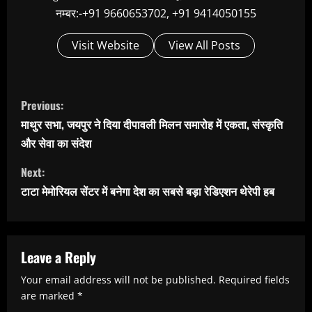
नम्बर:-+91 9660653702, +91 9414050155
Visit Website
View All Posts
C
Previous:
o
माथुर सभा, जयपुर ने दिया दीपावली मिलन समारोह में एकता, संस्कृति
n
और सेवा का संदेश
t
Next:
i
टाटा मेमोरियल सेंटर में बनेगा देश का सबसे बड़ा रेडिएशन थेरेपी हब
n
u
e
Leave a Reply
R
Your email address will not be published.
Required fields
e
are marked
*