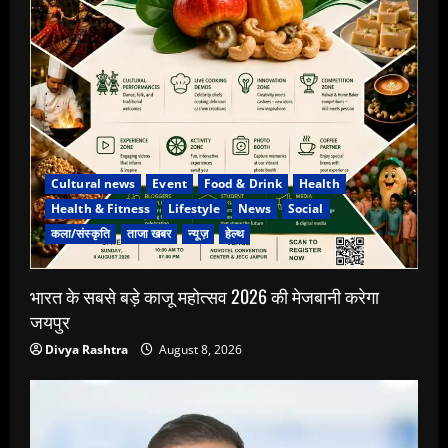
Cultural news
Event
Food & Drink
Health
Health & Fitness
Lifestyle
News
Social
कला/संस्कृति
ताजा खबर
न्यूज़
हेल्थ
भारत के सबसे बड़े काजू महोत्सव 2026 की मेजबानी करेगा
जयपुर
Divya Rashtra
August 8, 2026