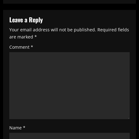
u
e
Leave a Reply
R
Your email address will not be published.
Required fields
e
are marked
*
a
Comment
*
d
i
n
g
Name
*