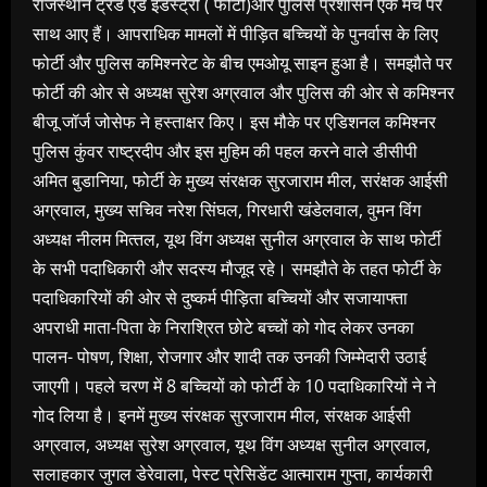
राजस्‍थान ट्रेड एंड इंडस्ट्री ( फोर्टी)और पुलिस प्रशासन एक मंच पर
साथ आए हैं। आपराधिक मामलों में पीड़ित बच्चियों के पुनर्वास के लिए
फोर्टी और पुलिस कमिश्नरेट के बीच एमओयू साइन हुआ है। समझौते पर
फोर्टी की ओर से अध्‍यक्ष सुरेश अग्रवाल और पुलिस की ओर से कमिश्‍नर
बीजू जॉर्ज जोसेफ ने हस्ताक्षर किए। इस मौके पर एडिशनल कमिश्‍नर
पुलिस कुंवर राष्ट्रदीप और इस मुहिम की पहल करने वाले डीसीपी
अमित बुडानिया, फोर्टी के मुख्‍य संरक्षक सुरजाराम मील, सरंक्षक आईसी
अग्रवाल, मुख्‍य सचिव नरेश सिंघल, गिरधारी खंडेलवाल, वुमन विंग
अध्‍यक्ष नीलम मित्‍तल, यूथ विंग अध्‍यक्ष सुनील अग्रवाल के साथ फोर्टी
के सभी पदाधिकारी और सदस्‍य मौजूद रहे। समझौते के तहत फोर्टी के
पदाधिकारियों की ओर से दुष्‍कर्म पीड़िता बच्चियों और सजायाफ्ता
अपराधी माता-पिता के निराश्रित छोटे बच्‍चों को गोद लेकर उनका
पालन- पोषण, शिक्षा, रोजगार और शादी तक उनकी जिम्‍मेदारी उठाई
जाएगी। पहले चरण में 8 बच्‍चियों को फोर्टी के 10 पदाधिकारियों ने ने
गोद लिया है। इनमें मुख्‍य संरक्षक सुरजाराम मील, संरक्षक आईसी
अग्रवाल, अध्‍यक्ष सुरेश अग्रवाल, यूथ विंग अध्‍यक्ष सुनील अग्रवाल,
सलाहकार जुगल डेरेवाला, पेस्ट प्रेसिडेंट आत्‍माराम गुप्‍ता, कार्यकारी