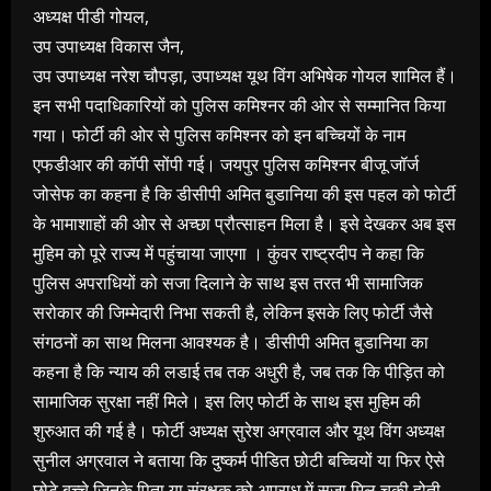
अध्यक्ष पीडी गोयल,
उप उपाध्यक्ष विकास जैन,
उप उपाध्यक्ष नरेश चौपड़ा, उपाध्यक्ष यूथ विंग अभिषेक गोयल शामिल हैं।
इन सभी पदाधिकारियों को पुलिस कमिश्‍नर की ओर से सम्‍मानित किया
गया। फोर्टी की ओर से पुलिस कमिश्‍नर को इन बच्‍चियों के नाम
एफडीआर की कॉपी सोंपी गई। जयपुर पुलिस कमिश्‍नर बीजू जॉर्ज
जोसेफ का कहना है कि डीसीपी अमित बुडानिया की इस पहल को फोर्टी
के भामाशाहों की ओर से अच्‍छा प्रौत्‍साहन मिला है। इसे देखकर अब इस
मुहिम को पूरे राज्‍य में पहुंचाया जाएगा । कुंवर राष्‍ट्रदीप ने कहा कि
पुलिस अपराधियों को सजा दिलाने के साथ इस तरत भी सामाजिक
सरोकार की जिम्‍मेदारी निभा सकती है, लेकिन इसके लिए फोर्टी जैसे
संगठनों का साथ मिलना आवश्‍यक है। डीसीपी अमित बुडानिया का
कहना है कि न्‍याय की लडाई तब तक अधुरी है, जब तक कि पीड़ित को
सामाजिक सुरक्षा नहीं मिले। इस लिए फोर्टी के साथ इस मुहिम की
शुरुआत की गई है। फोर्टी अध्‍यक्ष सुरेश अग्रवाल और यूथ विंग अध्‍यक्ष
सुनील अग्रवाल ने बताया कि दुष्‍कर्म पीडित छोटी बच्‍चियों या फिर ऐसे
छोटे बच्‍चे जिनके पिता या संरक्षक को अपराध में सजा मिल चुकी होती