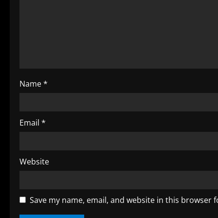
R
e
a
d
i
Name
*
n
g
Email
*
Website
Save my name, email, and website in this browser f