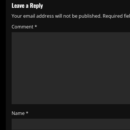
Leave a Reply
i
Your email address will not be published.
Required fi
n
Comment
*
u
e
R
e
a
d
i
Name
*
n