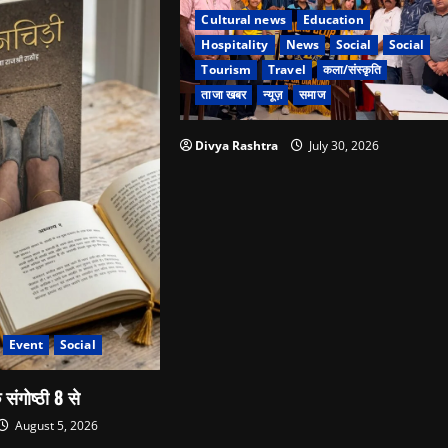
Cultural news
Education
Hospitality
News
Social
Social
Tourism
Travel
कला/संस्कृति
ताजा खबर
न्यूज़
समाज
Divya Rashtra
July 30, 2026
Event
Social
 संगोष्ठी 8 से
August 5, 2026