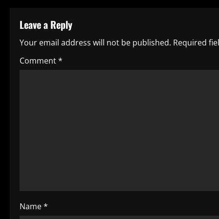
t
Leave a Reply
i
Your email address will not be published.
Required fi
n
Comment
*
u
e
R
e
a
d
i
Name
*
n