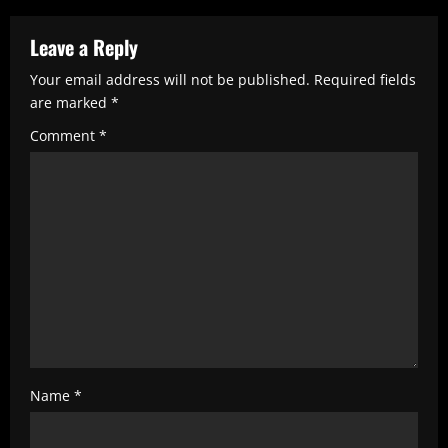
u
e
Leave a Reply
R
Your email address will not be published.
Required fields
e
are marked
*
a
Comment
*
d
i
n
g
Name
*