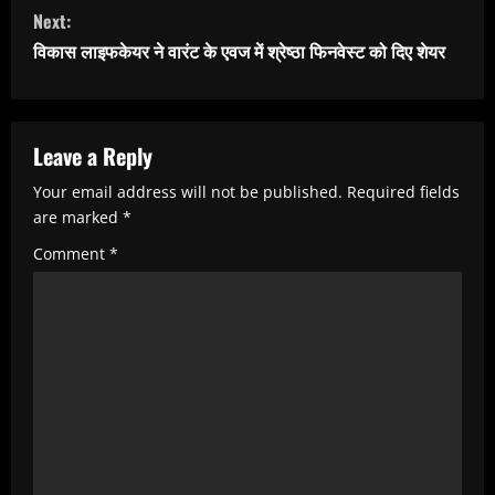
t
Next:
i
विकास लाइफकेयर ने वारंट के एवज में श्रेष्ठा फिनवेस्ट को दिए शेयर
n
u
e
Leave a Reply
R
Your email address will not be published.
Required fields
e
are marked
*
a
Comment
*
d
i
n
g