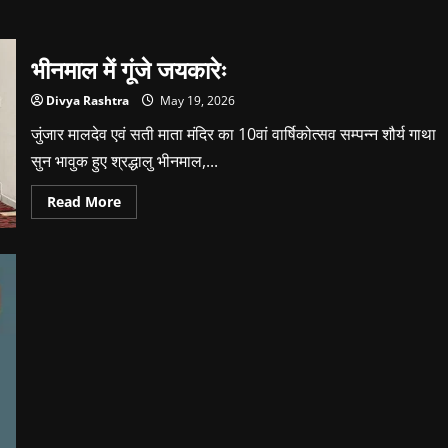
about
पीताम्पुरा
माता
जी
भीनमाल में गूंजे जयकारेः
की
भूमि
का
Divya Rashtra
May 19, 2026
कब्जा
दाधीच
जुंजार मालदेव एवं सती माता मंदिर का 10वां वार्षिकोत्सव सम्पन्न शौर्य गाथा
समाज
को
सुन भावुक हुए श्रद्धालु भीनमाल,...
मिला
Read
Read More
more
about
भीनमाल
में
गूंजे
जयकारेः