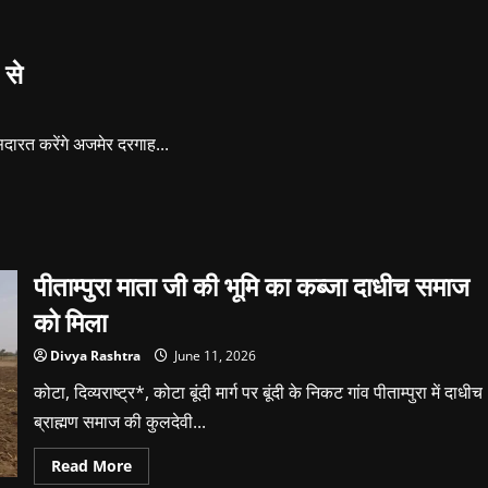
टुगेदर
एंटरप्रेन्योर
क्लब”
अब
 से
एडवेंचर
और
फिटनेस
सेक्टर
में
भी
सदारत करेंगे अजमेर दरगाह...
करेगा
काम
पीताम्पुरा माता जी की भूमि का कब्जा दाधीच समाज
को मिला
Divya Rashtra
June 11, 2026
कोटा, दिव्यराष्ट्र*, कोटा बूंदी मार्ग पर बूंदी के निकट गांव पीताम्पुरा में दाधीच
ब्राह्मण समाज की कुलदेवी...
Read
Read More
more