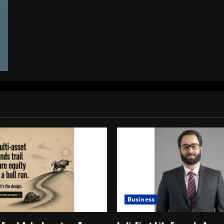
मिशन
ने
रचा
इतिहास
Business