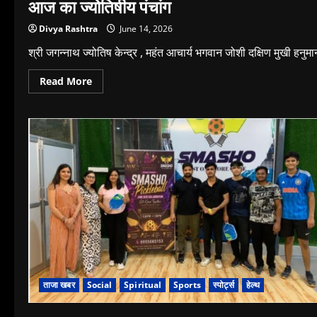
आज का ज्योतिषीय पंचांग
Divya Rashtra
June 14, 2026
श्री जगन्नाथ ज्योतिष केन्द्र , महंत आचार्य भगवान जोशी दक्षिण मुखी हनुमान
Read
Read More
more
about
आज
का
ज्योतिषीय
पंचांग
ताजा खबर
Social
Spiritual
Sports
स्पोर्ट्स
हेल्थ