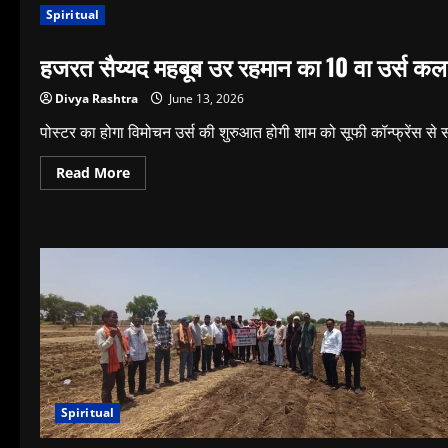
Spiritual
हजरत सैय्यद महबूब उर रहमान का 10 वा उर्स कल
Divya Rashtra
June 13, 2026
पोस्टर का होगा विमोचन उर्स की शुरुआत होगी शाम को सूफी कॉन्फ्रेंस से 
Read
Read More
more
about
हजरत
सैय्यद
महबूब
उर
रहमान
का
10
वा
उर्स
कल
से
Spiritual