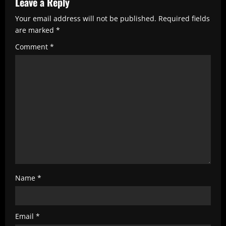
e
Leave a Reply
R
Your email address will not be published.
Required fields
e
are marked
*
a
Comment
*
d
i
n
g
Name
*
Email
*