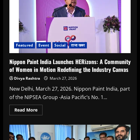
ऑफ
शी’
में
50
प्रेरणादायी
महिलाओं
का
सम्मान
Featured
Event
Social
ताजा खबर
Nippon Paint India Launches HERizons: A Community
of Women in Motion Redefining the Industry Canvas
Divya Rashtra
March 27, 2026
New Delhi, March 27, 2026. Nippon Paint India, part
of the NIPSEA Group -Asia Pacific’s No. 1...
Read
Read More
more
about
Nippon
Paint
India
Launches