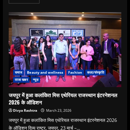
more
about
संगम
ग्रुप
मानसरोवर
द्वारा
नवरात्रि
के
अवसर
पर
विश्व
शांति
हेतु
पूजा-
पाठ
का
आयोजन
समाज
Beauty and wellness
Fashion
कला/संस्कृति
ताजा खबर
न्यूज़
जयपुर में हुआ कलांकित मिस एथेरियल राजस्थान इंटरनेशनल
2026 के ऑडिशन
Divya Rashtra
March 23, 2026
जयपुर में हुआ कलांकित मिस एथेरियल राजस्थान इंटरनेशनल 2026
के ऑडिशन दिव्य राष्ट्र, जयपुर, 23 मार्च –...