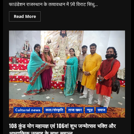
फाउंडेशन राजस्थान के तत्वावधान में 9वें विराट सिंधु...
Read
Read More
more
about
मानसरोवर
में
9वें
विराट
सिंधु
मेले
का
भव्य
आयोजन
Cultural news
कला/संस्कृति
ताजा खबर
न्यूज़
समाज
108 कुंड योग महायज्ञ एवं 106वां शुभ जन्मोत्सव भक्ति और
आध्यात्मिक उत्साह के साथ सम्पन्न