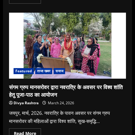
more
about
From
Dialogue
to
Action:
BRICS
CCI
WE
Summit
2026
Advances
Women’s
Leadership
in
Innovation,
Science
Featured
ताजा खबर
समाज
and
Entrepreneurship
संगम ग्रुप मानसरोवर द्वारा नवरात्रि के अवसर पर विश्व शांति
हेतु पूजा-पाठ का आयोजन
Divya Rashtra
March 24, 2026
जयपुर,​ मार्च, 2026. नवरात्रि के पावन अवसर पर संगम ग्रुप
मानसरोवर की महिलाओं द्वारा विश्व शांति, सुख-समृद्धि...
Read
Read More