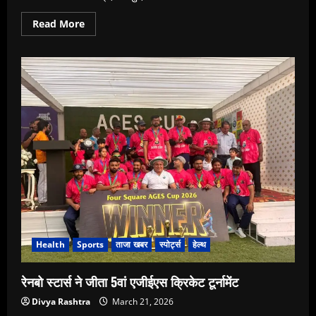
Read
Read More
more
about
जयपुर
में
हुआ
कलांकित
मिस
एथेरियल
राजस्थान
इंटरनेशनल
2026
के
ऑडिशन
Health
Sports
ताजा खबर
स्पोर्ट्स
हेल्थ
रेनबो स्टार्स ने जीता 5वां एजीईएस क्रिकेट टूर्नामेंट
Divya Rashtra
March 21, 2026