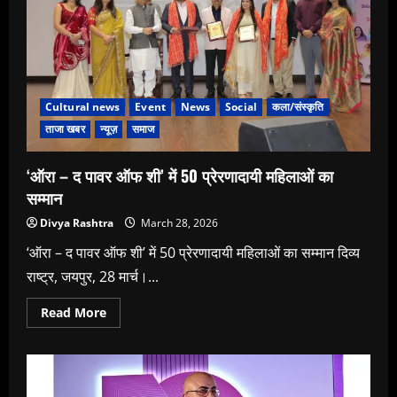
Cultural news
Event
News
Social
कला/संस्कृति
ताजा खबर
न्यूज़
समाज
‘ऑरा – द पावर ऑफ शी’ में 50 प्रेरणादायी महिलाओं का
सम्मान
Divya Rashtra
March 28, 2026
‘ऑरा – द पावर ऑफ शी’ में 50 प्रेरणादायी महिलाओं का सम्मान दिव्य
राष्ट्र, जयपुर, 28 मार्च।...
Read
Read More
more
about
‘ऑरा
–
द
पावर