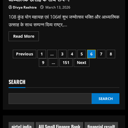
Divya Rashtra
March 13, 2026
108 कुंड योग महायज्ञ एवं 106वां शुभ जन्मोत्सव भक्ति और आध्यात्मिक
उत्साह के साथ सम्पन्न दिव्य राष्ट्र,...
Read
Read More
more
about
108
Posts
कुंड
Previous
1
…
3
4
5
6
7
8
योग
महायज्ञ
9
…
151
Next
pagination
एवं
106वां
शुभ
जन्मोत्सव
भक्ति
SEARCH
और
आध्यात्मिक
उत्साह
के
SEARCH
साथ
सम्पन्न
airtel india
AU Small Finance Bank
financial result