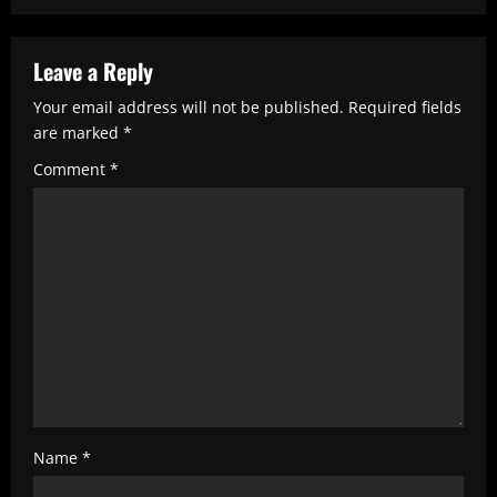
n
u
Leave a Reply
e
Your email address will not be published.
Required fields
R
are marked
*
e
Comment
*
a
d
i
n
g
Name
*