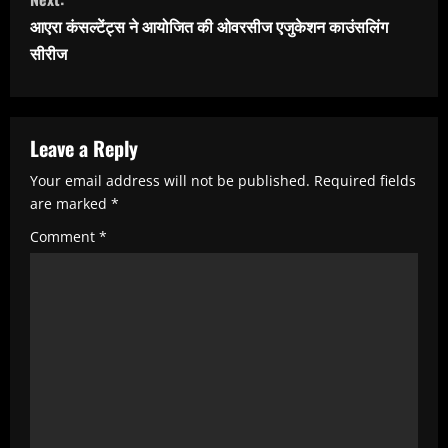
i
आएरा कंसल्टेंट्स ने आयोजित की ओवरसीज एजुकेशन काउंसलिंग
n
सीरीज
u
e
R
Leave a Reply
e
Your email address will not be published.
Required fields
are marked
*
a
Comment
*
d
i
n
g