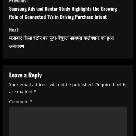
Previous:
o
Samsung Ads and Kantar Study Highlights the Growing
n
Role of Connected TVs in Driving Purchase Intent
t
Next:
i
मलाबार गोल्ड स्टोर पर ‘नुवा-नैचुरल डायमंड कलेक्शन’ का हुआ
n
अनावरण
u
e
R
Leave a Reply
e
Your email address will not be published.
Required fields
are marked
*
a
Comment
*
d
i
n