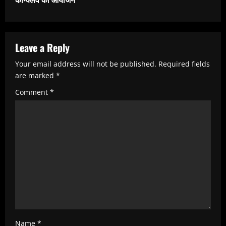
n
u
e
R
Leave a Reply
e
Your email address will not be published.
Required fields
are marked
*
a
Comment
*
d
i
n
g
Name
*