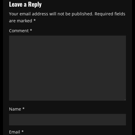
R
Leave a Reply
e
Your email address will not be published.
Required fields
are marked
*
a
Comment
*
d
i
n
g
Name
*
Email
*