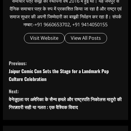
समाचार पत्र समूह की स्थापना वर्ष 2016 में हुई थी। यह जयपुर से
दैनिक समाचार पत्र के रुप में प्रकाशित किया जा रहा है और राष्ट्र एवं
समाज सुधार की अपनी जिम्मेदारी का बखूबी निर्वहन कर रहा है। संपर्क
नम्बर:-+91 9660653702, +91 9414050155
Visit Website
View All Posts
C
Previous:
o
Jaipur Comic Con Sets the Stage for a Landmark Pop
n
Culture Celebration
t
Next:
i
वेनेज़ुएला पर अमेरिका के सैन्य हमले और राष्ट्रपति निकोलस मादुरो की
n
गिरफ़्तारी सही या गलत : एक वैश्विक विवाद
u
e