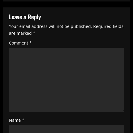
R
e
Leave a Reply
a
Your email address will not be published.
Required fields
d
are marked
*
i
Comment
*
n
g
Name
*