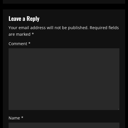
u
e
R
Leave a Reply
e
Your email address will not be published.
Required fields
are marked
*
a
Comment
*
d
i
n
g
Name
*