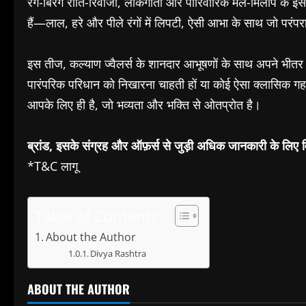
रंग-बिरंगे रीति-रिवाजों, लोकगीतों और पारिवारिक मेल-मिलाप के
हैं—लाल, हरे और पीले रंगों में लिपटी, ऐसी आभा के साथ जो परंपर
इस तीज, कल्याण ज्वैलर्स के शानदार आभूषणों के साथ अपने भीत
पारंपरिक परिधान को निखारना चाहती हों या कोई ऐसा क्लासिक ग
आपके लिए ही है, जो भव्यता और भक्ति से ओतप्रोत है।
ब्रांड
,
इसके
संग्रह
और
ऑफ़र्स
से
जुड़ी
अधिक
जानकारी
के
लिए
*T&C लागू
Table of Contents
About the Author
Divya Rashtra
ABOUT THE AUTHOR