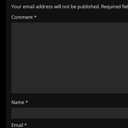
Your email address will not be published.
Required fi
n
Comment
*
u
e
R
e
a
d
i
Name
*
n
g
Email
*