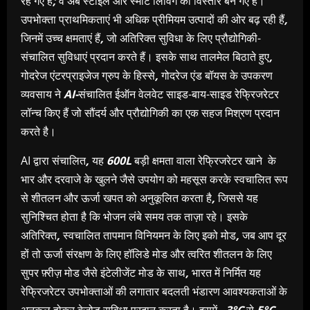
रह गए हैं
;
वे अब स्टाइल और स्मार्ट लिविंग का विस्तार बन गए हैं।
उपभोक्ता प्राथमिकताएं भी अधिक प्रीमियम उत्पादों की ओर बढ़ रही हैं
,
जिनमें उच्च क्षमताएं हैं
,
जो अतिरिक्त सुविधा के लिए प्रौद्योगिकी-
संचालित सुविधाएं प्रदान करते हैं। इसके साथ तालमेल बिठाते हुए
,
गोदरेज एंटरप्राइजेज ग्रुप के हिस्से
,
गोदरेज एंड बॉयस के उपकरण
व्यवसाय ने
AI-
संचालित ईऑन वेलवेट साइड-बाय-साइड रेफ्रिजरेटर
लॉन्च किए हैं जो सौंदर्य और प्रौद्योगिकी का एक सहज मिश्रण प्रदान
करते है।
AI द्वारा संचालित
,
यह
600L
बड़ी क्षमता वाला रेफ्रिजरेटर खाने के
भार और दरवाजे के खुलने जैसे उपयोग को महसूस करके स्वचालित रूप
से शीतलन और ऊर्जा खपत को अनुकूलित करता है
,
जिससे यह
सुनिश्चित होता है कि भोजन लंबे समय तक ताज़ा रहे। इसके
अतिरिक्त
,
स्वचालित तापमान विनियमन के लिए इको मोड
,
जब आप दूर
हों तो ऊर्जा संरक्षण के लिए हॉलिडे मोड और त्वरित शीतलन के लिए
सुपर फ़्रीज़ मोड जैसे इंटेलीजेंट मोड के साथ
,
भारत में निर्मित यह
रेफ्रिजरेटर उपभोक्ताओं की लगातार बदलती भंडारण आवश्यकताओं के
अनुकूल होकर बेजोड़ सुविधा प्रदान करता है। इसमें –
3°C
से
5°C