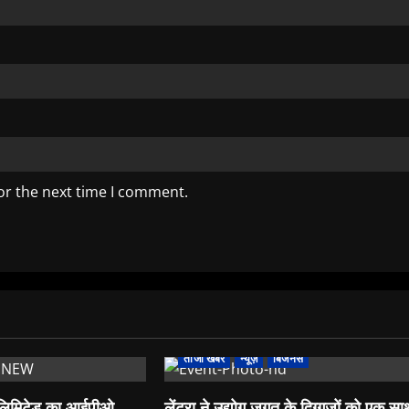
or the next time I comment.
Banking and Finance
Business
Event
Finance
Information Technology
Tech
ताजा खबर
न्यूज़
बिजनेस
 लिमिटेड का आईपीओ
लेंट्रा ने उद्योग जगत के दिग्गजों को एक स