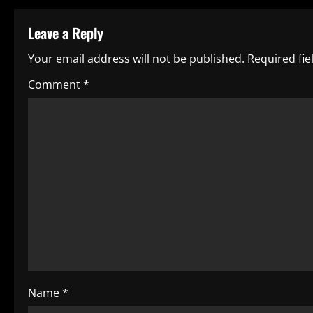
i
n
Leave a Reply
u
Your email address will not be published.
Required fi
e
Comment
*
R
e
a
d
i
n
g
Name
*