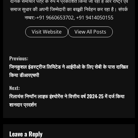
दैनिक समाचार पत्र के रुप में प्रकाशित किया जा रहा है और राष्ट्र एवं
समाज सुधार की अपनी जिम्मेदारी का बखूबी निर्वहन कर रहा है। संपर्क
नम्बर:-+91 9660653702, +91 9414050155
Visit Website
View All Posts
C
Previous:
o
जिनकुशल इंडस्ट्रीज लिमिटेड ने आईपीओ के लिए सेबी के पास दाखिल
n
किया डीआरएचपी
t
Next:
i
रिलायंस निप्पॉन लाइफ इंश्योरेंस ने वित्तीय वर्ष 2024-25 में दर्ज किया
n
शानदार प्रदर्शन
u
e
R
Leave a Reply