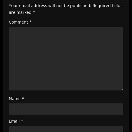
e
Your email address will not be published.
Required fields
are marked
*
a
Comment
*
d
i
n
g
Name
*
Email
*