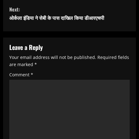
t
Next:
i
ओर्कला इंडिया ने सेबी के पास दाखिल किया डीआरएचपी
n
u
e
Leave a Reply
R
Your email address will not be published.
Required fields
e
are marked
*
a
Comment
*
d
i
n
g