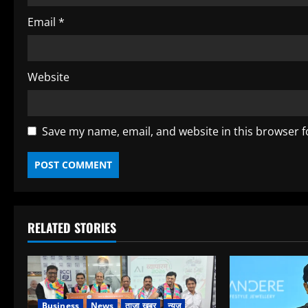
g
Email
*
Website
Save my name, email, and website in this browser f
RELATED STORIES
Business
News
ताजा खबर
न्यूज़