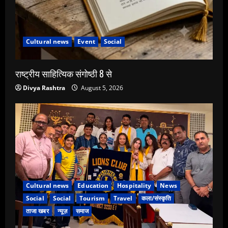
Cultural news
Event
Social
राष्ट्रीय साहित्यिक संगोष्ठी 8 से
Divya Rashtra
August 5, 2026
Cultural news
Education
Hospitality
News
Social
Social
Tourism
Travel
कला/संस्कृति
ताजा खबर
न्यूज़
समाज