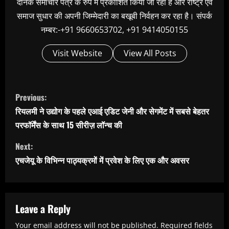
दैनिक समाचार पत्र के रुप में प्रकाशित किया जा रहा है और राष्ट्र एवं
समाज सुधार की अपनी जिम्मेदारी का बखूबी निर्वहन कर रहा है। संपर्क
नम्बर:-+91 9660653702, +91 9414050155
Visit Website
View All Posts
C
Previous:
o
रियलमी ने उद्योग के पहले एआई एडिट जेनी और सेगमेंट में सबसे बेहतर
n
परफॉर्मेंस के साथ 15 सीरीज़ लॉन्च की
t
Next:
i
एचजेयू के विभिन्‍न पाठ्यक्रमों में प्रवेश के लिए एक और अवसर
n
u
e
Leave a Reply
R
Your email address will not be published.
Required fields