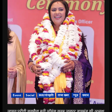
Event
Social
कला/संस्कृति
ताजा खबर
न्यूज़
समाज
लायन प्रीती सक्सैना बनी लॉयंस क्लब जयपुर डायमंड की अध्यक्ष