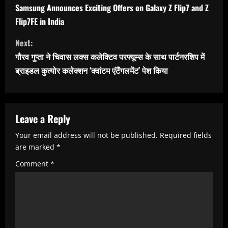
o
Samsung Announces Exciting Offers on Galaxy Z Flip7 and Z
n
Flip7FE in India
t
Next:
i
गौरव गुप्ता ने चिवास लक्स कलेक्टिव परफ्यूम्स के साथ पार्टनरशिप में
n
ब्राइडल कुत्योर कलेक्शन ‘क्वांटम एंटैंगलमेंट’ पेश किया
u
e
R
Leave a Reply
e
Your email address will not be published.
Required fields
are marked
*
a
Comment
*
d
i
n
g