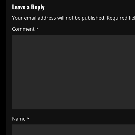
Leave a Reply
i
Your email address will not be published.
Required fi
n
Comment
*
u
e
R
e
a
d
i
Name
*
n