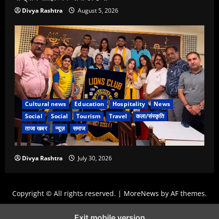
Divya Rashtra
August 5, 2026
Cultural news
Education
Hospitality
News
Social
Social
Tourism
Travel
कला/संस्कृति
ताजा खबर
न्यूज़
समाज
Divya Rashtra
July 30, 2026
Copyright © All rights reserved.
|
MoreNews
by AF themes.
Exit mobile version