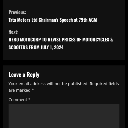
C
Previous:
o
Tata Motors Ltd Chairman’s Speech at 79th AGM
n
Next:
t
HERO MOTOCORP TO REVISE PRICES OF MOTORCYCLES &
i
SCOOTERS FROM JULY 1, 2024
n
u
e
Leave a Reply
R
Your email address will not be published.
Required fields
e
are marked
*
a
Comment
*
d
i