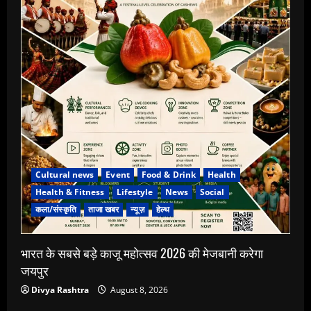
Cultural news
Event
Food & Drink
Health
Health & Fitness
Lifestyle
News
Social
कला/संस्कृति
ताजा खबर
न्यूज़
हेल्थ
भारत के सबसे बड़े काजू महोत्सव 2026 की मेजबानी करेगा
जयपुर
Divya Rashtra
August 8, 2026