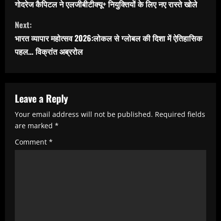
o
गोदरेज कैपिटल ने एलजीबीटीक्यू+ नियुक्तियों के लिए नए रास्ते खोले
n
Next:
t
भारत व्यापार महोत्सव 2026:लोकल से ग्लोबल की दिशा में ऐतिहासिक
i
पहल… विक्रांत अब्ररोल
n
u
e
Leave a Reply
R
Your email address will not be published.
Required fields
e
are marked
*
a
Comment
*
d
i
n
g