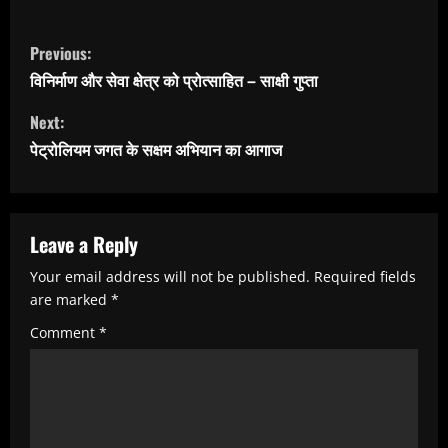
C
Previous:
o
विनिर्माण और सेवा क्षेत्र को प्रोत्साहित – साक्षी गुप्ता
n
Next:
t
पेट्रोलियम जगत के सक्षम अभियान का आगाज
i
n
u
Leave a Reply
e
Your email address will not be published.
Required fields
R
are marked
*
e
Comment
*
a
d
i