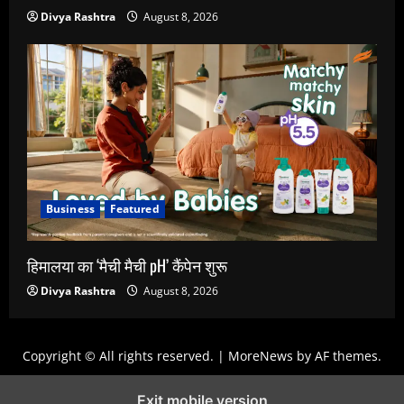
Divya Rashtra
August 8, 2026
Business
Featured
हिमालया का ‘मैची मैची pH’ कैंपेन शुरू
Divya Rashtra
August 8, 2026
Copyright © All rights reserved.
|
MoreNews
by AF themes.
Exit mobile version