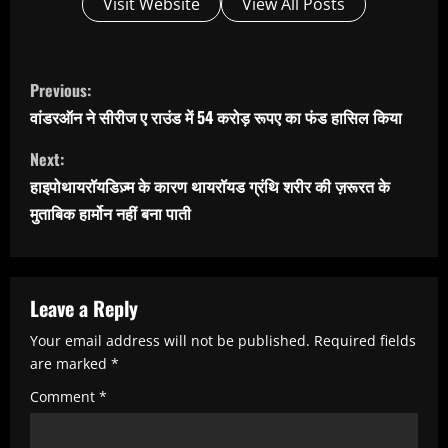
Visit Website
View All Posts
C
Previous:
o
वांडरऑन ने सीरीज ए राउंड में 54 करोड़ रूपए का फंड हासिल किया
n
Next:
t
हाइपोथायरॉयडिज़्म के कारण थायरॉयड ग्रंथि शरीर की ज़रूरत के
i
मुताबिक हार्मोन नहीं बना पाती
n
u
e
Leave a Reply
R
Your email address will not be published.
Required fields
e
are marked
*
a
Comment
*
d